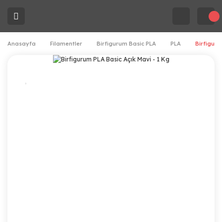
Anasayfa
Filamentler
Birfigurum Basic PLA
PLA
Birfiguru