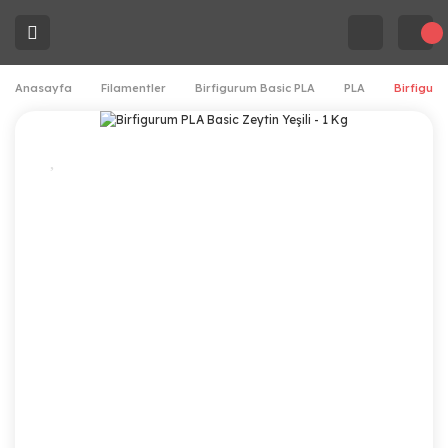
Anasayfa
Filamentler
Birfigurum Basic PLA
PLA
Birfiguru