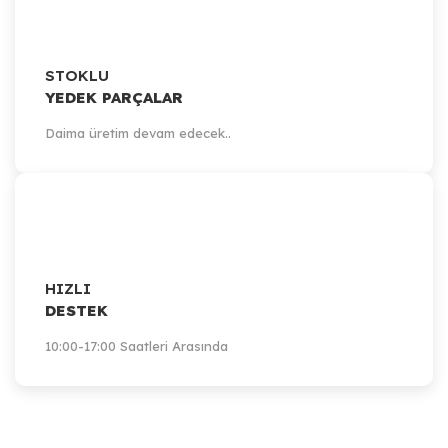
STOKLU
YEDEK PARÇALAR
Daima üretim devam edecek..
Artillery
Artillery Sidewinder-X1 - 20 Pin Flat Cable
742,69 TL
HIZLI
Sepete Ekle
DESTEK
10:00-17:00 Saatleri Arasında