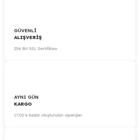
GÜVENLİ
ALIŞVERİŞ
Artillery
256 Bit SSL Sertifikası
Artillery Sidewinder-X1 / Z-Axis Board Adapter Plate
799,82 TL
Sepete Ekle
AYNI GÜN
KARGO
17:00'a kadar oluşturulan siparişler