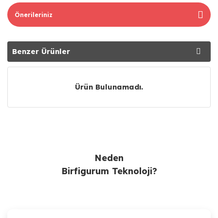
Önerileriniz
Benzer Ürünler
Tavsiye Ürünler
Ürün Bulunamadı.
Neden
Birfigurum Teknoloji?