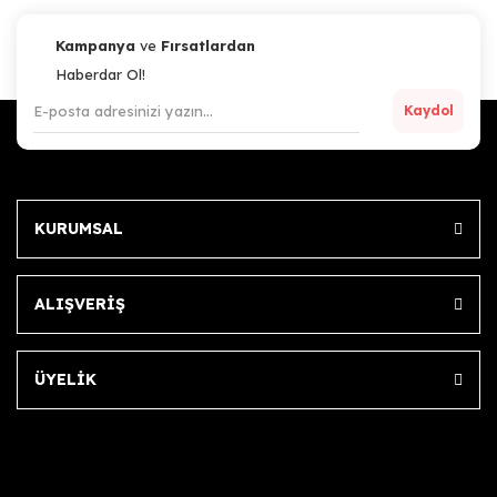
Kampanya
ve
Fırsatlardan
Haberdar Ol!
Kaydol
Artillery
Artillery Sidewinder-X1 / Komple Kit
KURUMSAL
4.056,24 TL
TÜKENDİ
ALIŞVERİŞ
ÜYELİK