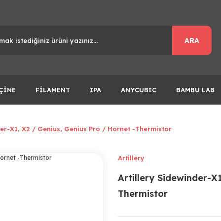
ARA
ÇİNE
FİLAMENT
IPA
ANYCUBIC
BAMBU LAB
der-X1, X2 / Genius, Genius Pro / Hornet -Thermistor
Artillery
Artillery Sidewinder-X
Thermistor