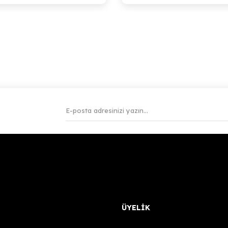
enius Pro / Hornet - Heating Tube
TL
kle
ÜYELİK