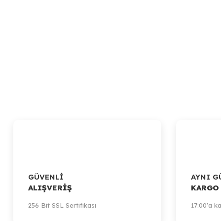
Artillery
Volcano Hotend
296,97 TL
Sepete Ekle
GÜVENLİ
AYNI G
ALIŞVERİŞ
KARGO
256 Bit SSL Sertifikası
17:00'a ka
Artiller