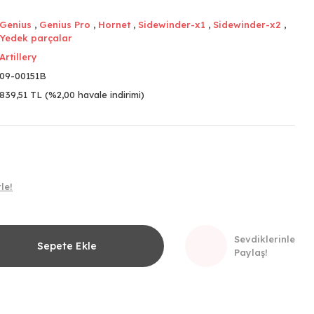
Genius
,
Genius Pro
,
Hornet
,
Sidewinder-x1
,
Sidewinder-x2
,
Yedek parçalar
Artillery
09-00151B
839,51 TL (%2,00 havale indirimi)
le!
Sevdiklerinle
Sepete Ekle
Paylaş!