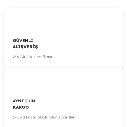
GÜVENLİ
ALIŞVERİŞ
256 Bit SSL Sertifikası
AYNI GÜN
KARGO
17:00'a kadar oluşturulan siparişler
Artillery
Artillery Sidewinder-X1, X2 / Genius, Genius Pro / Hornet -X/Z Axis St