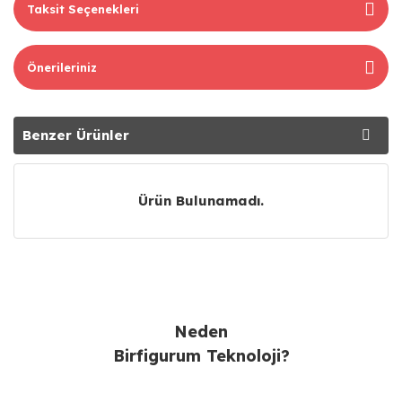
Taksit Seçenekleri
Önerileriniz
Benzer Ürünler
Tavsiye Ürünler
Ürün Bulunamadı.
Neden
Birfigurum Teknoloji?