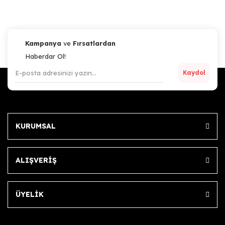
Artillery
Artillery Sidewinder-X1, X2 / Motor Cable X Axis (60mm)
Kampanya
ve
Fırsatlardan
Haberdar Ol!
Kaydol
285,65 TL
Sepete Ekle
KURUMSAL
ALIŞVERİŞ
ÜYELİK