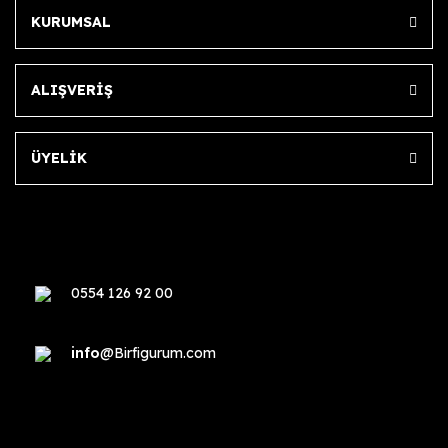
KURUMSAL
ALIŞVERİŞ
ÜYELİK
0554 126 92 00
info
@Birfigurum.com