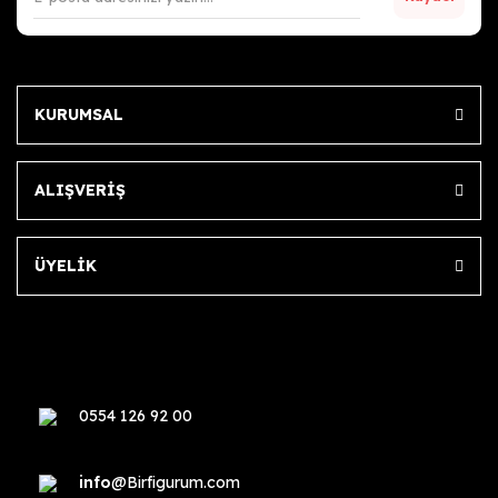
KURUMSAL
ALIŞVERİŞ
ÜYELİK
0554 126 92 00
info
@Birfigurum.com