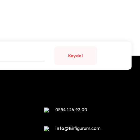
Kaydol
0554 126 92 00
info
@Birfigurum.com