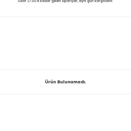
Saat 17:30'a kadar gelen siparişler, aynı gün kargolanır.
r konularda yetersiz gördüğünüz noktaları öneri formunu kullanarak taraf
Bu ürüne ilk yorumu siz yapın!
Yorum Yaz
Ürün Bulunamadı.
Ürün Bulunamadı.
Gönder