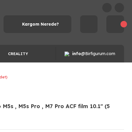
Kargom Nerede?
info
@Birfigurum.com
CREALITY
det)
5s , M5s Pro , M7 Pro ACF film 10.1'' (5