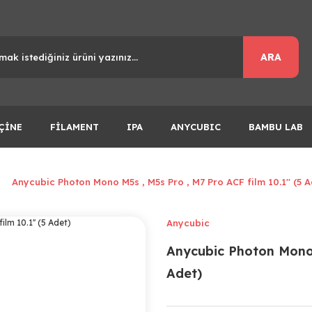
ARA
ÇİNE
FİLAMENT
IPA
ANYCUBIC
BAMBU LAB
Anycubic Photon Mono M5s , M5s Pro , M7 Pro ACF film 10.1'' (5 A
Anycubic
Anycubic Photon Mono M
Adet)