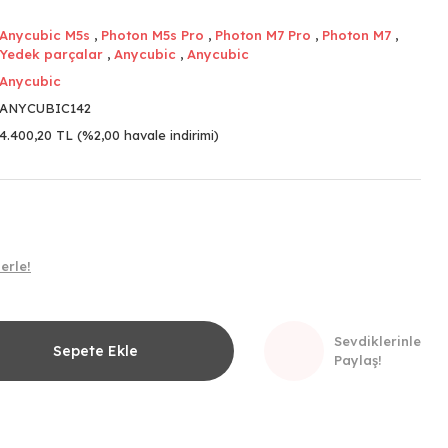
Anycubic M5s
,
Photon M5s Pro
,
Photon M7 Pro
,
Photon M7
,
Yedek parçalar
,
Anycubic
,
Anycubic
Anycubic
ANYCUBIC142
4.400,20 TL (%2,00 havale indirimi)
erle!
Sevdiklerinle
Sepete Ekle
Paylaş!