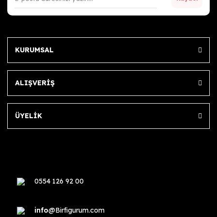
KURUMSAL
ALIŞVERİŞ
ÜYELİK
0554 126 92 00
info
@Birfigurum.com