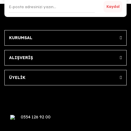
Kaydol
KURUMSAL
ALIŞVERİŞ
ÜYELİK
0554 126 92 00