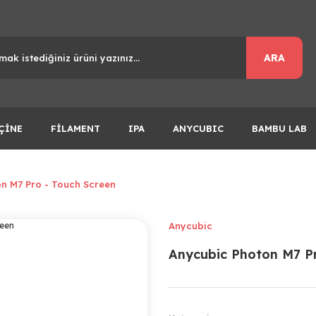
ARA
ÇİNE
FİLAMENT
IPA
ANYCUBIC
BAMBU LAB
n M7 Pro - Touch Screen
Anycubic
Anycubic Photon M7 Pr