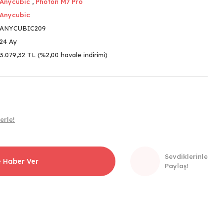
Anycubic
,
Photon M7 Pro
Anycubic
ANYCUBIC209
24 Ay
3.079,32 TL (%2,00 havale indirimi)
erle!
Sevdiklerinle
e Haber Ver
Paylaş!