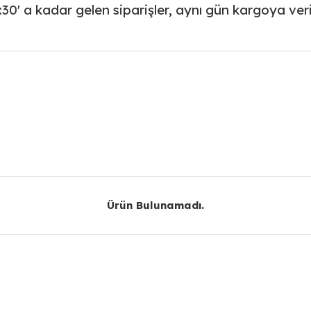
:30' a kadar gelen siparişler, aynı gün kargoya veril
r konularda yetersiz gördüğünüz noktaları öneri formunu kullanarak taraf
Bu ürüne ilk yorumu siz yapın!
Yorum Yaz
Ürün Bulunamadı.
Ürün Bulunamadı.
Gönder