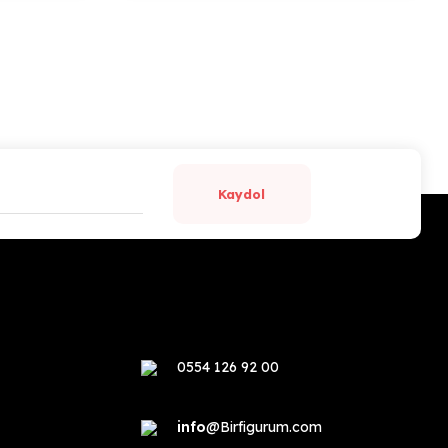
Kaydol
0554 126 92 00
info
@Birfigurum.com