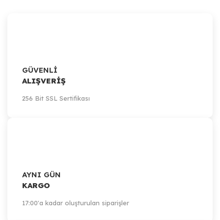
GÜVENLİ
ALIŞVERİŞ
256 Bit SSL Sertifikası
Artillery
Artillery Sidewinder-X1, X2 / Genius, Genius Pro - Blower Fan
228,44 TL
AYNI GÜN
KARGO
Sepete Ekle
17:00'a kadar oluşturulan siparişler