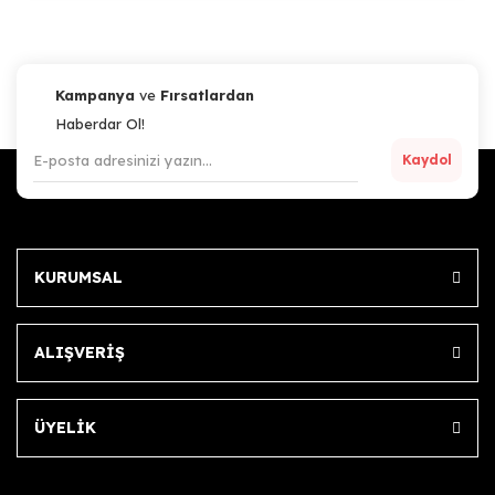
Kampanya
ve
Fırsatlardan
Haberdar Ol!
Kaydol
KURUMSAL
Artillery
Artillery Sidewinder-X1, X2 / Genius, Genius Pro / Hornet -Thermistor
ALIŞVERİŞ
856,64 TL
ÜYELİK
Sepete Ekle