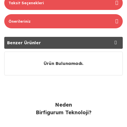
Taksit Seçenekleri
Önerileriniz
Benzer Ürünler
Tavsiye Ürünler
Ürün Bulunamadı.
Neden
Birfigurum Teknoloji?