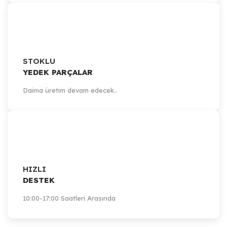
Artillery
STOKLU
Volcano Hotend
YEDEK PARÇALAR
Daima üretim devam edecek..
296,97 TL
Sepete Ekle
HIZLI
DESTEK
10:00-17:00 Saatleri Arasında