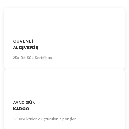
GÜVENLİ
ALIŞVERİŞ
256 Bit SSL Sertifikası
AYNI GÜN
KARGO
17:00'a kadar oluşturulan siparişler
Artillery
Artillery Sidewinder-X1, X2 / Genius, Genius Pro / Hornet -X/Z Axis St