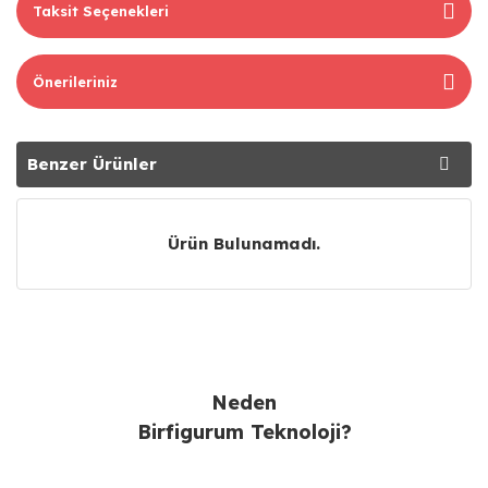
Taksit Seçenekleri
Önerileriniz
Benzer Ürünler
Tavsiye Ürünler
Ürün Bulunamadı.
Neden
Birfigurum Teknoloji?