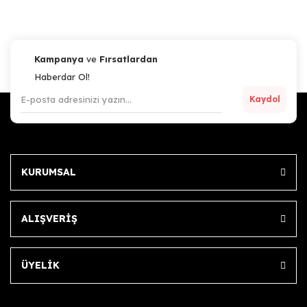
Artillery
Artillery Sidewinder-X1, X2 / Motor Cable X Axis (60mm)
Kampanya
ve
Fırsatlardan
Haberdar Ol!
Kaydol
285,44 TL
Sepete Ekle
KURUMSAL
ALIŞVERİŞ
ÜYELİK