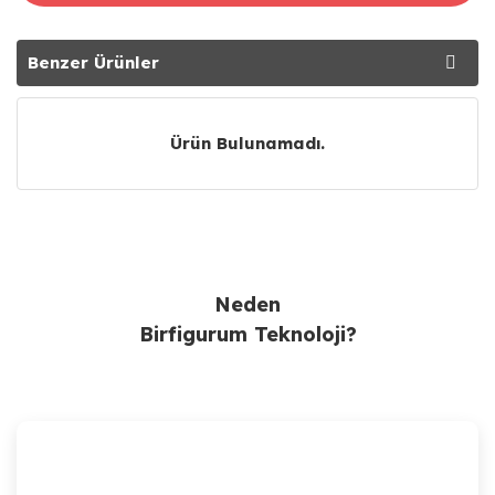
Benzer Ürünler
Tavsiye Ürünler
Ürün Bulunamadı.
Neden
Birfigurum Teknoloji?