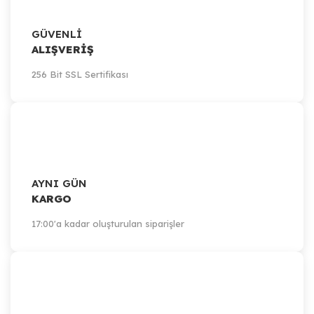
GÜVENLİ
ALIŞVERİŞ
256 Bit SSL Sertifikası
Artillery
Artillery Sidewinder-X1, X2 / Y-Axis Bed Mount Bracket
1.826,83 TL
Sepete Ekle
AYNI GÜN
KARGO
17:00'a kadar oluşturulan siparişler