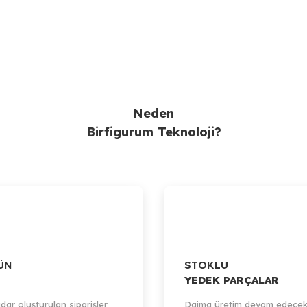
Gönder
Neden
Birfigurum Teknoloji?
ÜN
STOKLU
Artillery
YEDEK PARÇALAR
Artillery Sidewinder-X1 / Heated Bed Insulator 300x300mm
dar oluşturulan siparişler
Daima üretim devam edecek