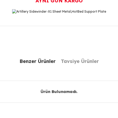
AYNI GÜN KARGO
r konularda yetersiz gördüğünüz noktaları öneri formunu kullanarak taraf
Bu ürüne ilk yorumu siz yapın!
Benzer Ürünler
Tavsiye Ürünler
Yorum Yaz
Ürün Bulunamadı.