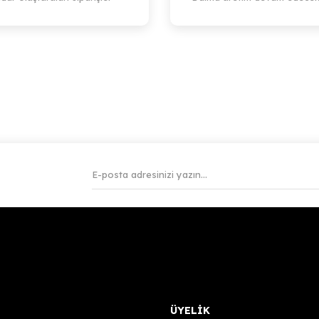
456,71 TL
Sepete Ekle
ÜYELİK