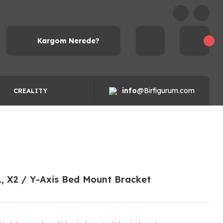
Kargom Nerede?
info
@Birfigurum.com
CREALITY
1, X2 / Y-Axis Bed Mount Bracket