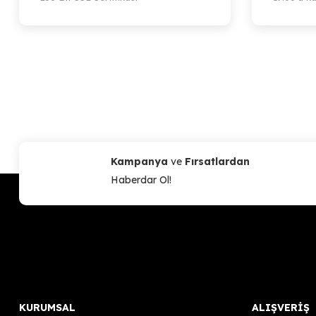
Artillery Sidewinder-X1 / Silicone Heat Bed 300x300mm (220V)
2.740,24 TL
Sepete Ekle
Kampanya
ve
Fırsatlardan
Haberdar Ol!
KURUMSAL
ALIŞVERİŞ