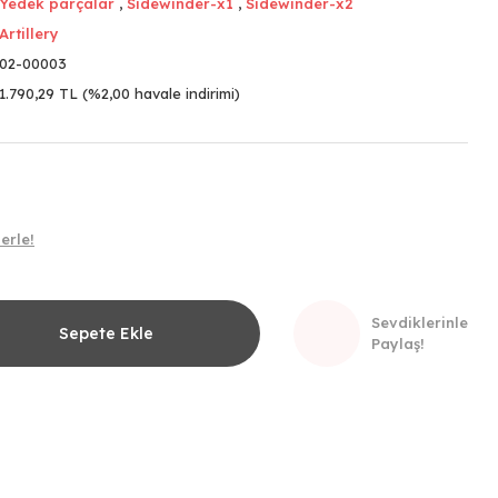
Yedek parçalar
,
Sidewinder-x1
,
Sidewinder-x2
Artillery
02-00003
1.790,29 TL (%2,00 havale indirimi)
erle!
Sevdiklerinle
Sepete Ekle
Paylaş!