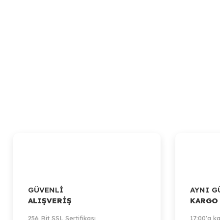
GÜVENLİ
AYNI G
ALIŞVERİŞ
KARGO
Artillery
256 Bit SSL Sertifikası
17:00'a ka