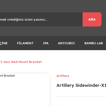
ARA
ÇİNE
FİLAMENT
IPA
ANYCUBIC
BAMBU LAB
/ Y-Axis Bed Mount Bracket
Artillery
Artillery Sidewinder-X