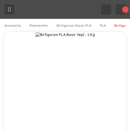
Anasayfa
Filamentler
Birfigurum Basic PLA
PLA
Birfiguru